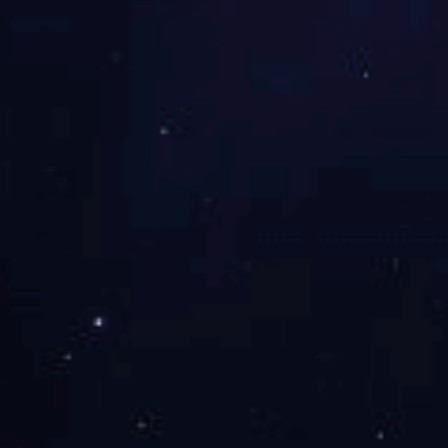
异丙
甲醇
乙醇
单位名
联系电
联系地