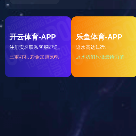
化工原
醋
C