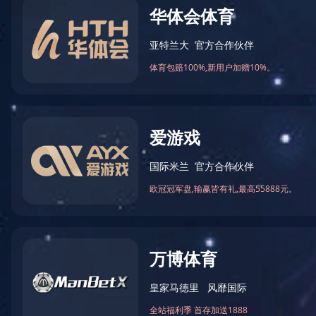
网站
新闻