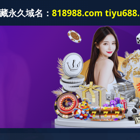
专业从事化工原料销售
低利润 高品质 优服务
让您满意
服务热线：
0731-81811476