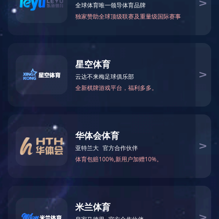
网站首页
公司简介
产品中心
MK官方端网站
登录入口
新闻中心
服务流程
人才招聘
MK官方端网站
登录入口
产品中心
本公司拥有完善的质量检验机构和质量保证体系
点击立即咨询 >>
化工原料类
清洗材料类
醋酸仲丁酯
乙二醇丁醚BCS
环己二醇单甲醚