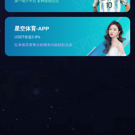
甲苯/二甲苯：亚洲异...
关于化工产品
MK(中国)是经湖南省工商行...
人类与化工的关系十分密切，在现
代生活中，...
异丙醇应该怎样运输储存
甲醇主要用途
乙醇：本周乙醇视点及下周关注点
MK官方端网站登录入口
MK(中国)
单位名称:
0731-81811476
联系电话:
长沙市雨花区莲湖汽车饰品城7栋202
联系地址:
版权所有：MK(中国)
技术支持：
竞网智赢