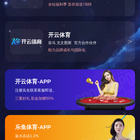
查看MK(中国)>>
公司简介