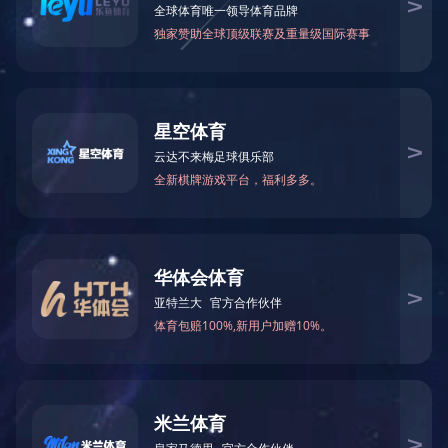
网站首页
公司简介
产品中心
MK官方端网站
登录入口
新闻中心
服务流程
人才招聘
MK官方端网站
登录入口
产品中心
本公司拥有完善的质量检验机构和质量保证体系
点击立即咨询 >>
化工原料类
清洗材料类
醋酸仲丁酯
乙二醇丁醚BCS
环己二醇单甲醚