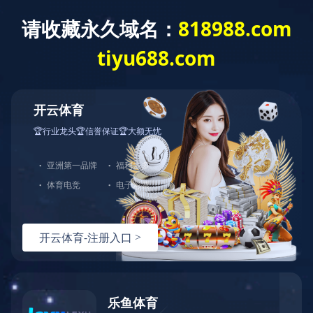
专业从事化工原料销售
低利润 高品质 优服务
让您满意
0731-81811476
服务热线：