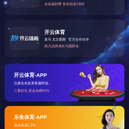
查看MK(中国)>>
公司简介