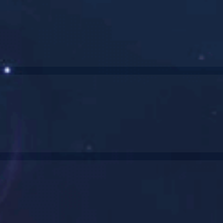
首页
公司简介
产品中心
MK官
中心
服务流程
人才招聘
MK官
产品中心
本公司拥有完善的质量检验机构和质量保证体系
点击立即咨询 >>