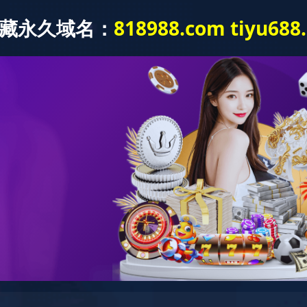
专业从事化工原料销售
低利润 高品质 优服务
让您满意
服务热线：
0731-81811476