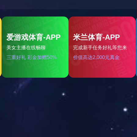
料类
清洗材料类
酸仲丁酯
乙二醇丁醚BCS
环己二醇
-PMA
醋酸丁酯
醋酸