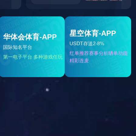
单甲醚
乙酯