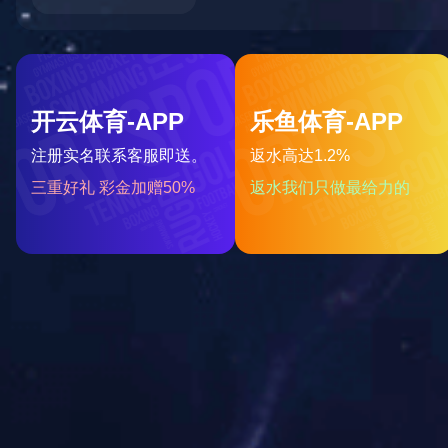
化工原
醋
C