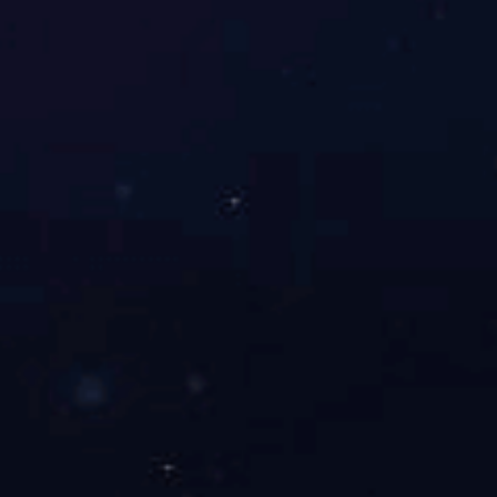
代生活中，...
醇应该怎样运输储存
主要用途
：本周乙醇视点及下周关注点
MK官方端网站登录入口
称:
MK(中国)
话:
0731-81811476
址:
长沙市雨花区莲湖汽车饰品城7栋202